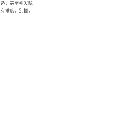
不适，甚至引发眩
挺有难度。别慌，