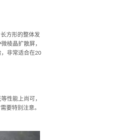
为长方形的整体发
P微棱晶扩散屏，
，非常适合在20
光等性能上尚可，
时需要特别注意。