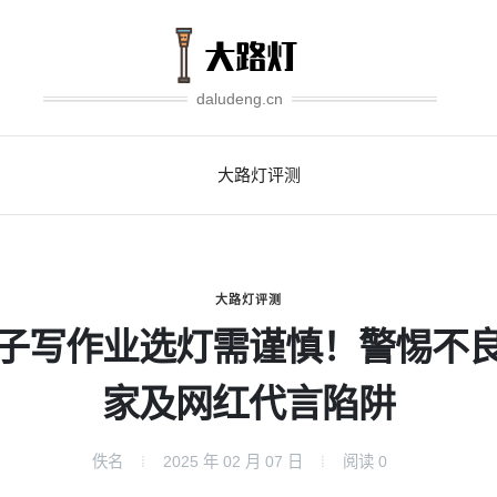
daludeng.cn
大路灯评测
大路灯评测
子写作业选灯需谨慎！警惕不
家及网红代言陷阱
佚名
2025 年 02 月 07 日
阅读
0