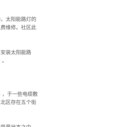
护。太阳能路灯的
免费维修。社区此
区安装太阳能路
 。
 ，于一些电缆敷
江北区存在五个街