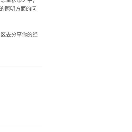
的思量状态之中，
区的照明方面的问
论区去分享你的经
。