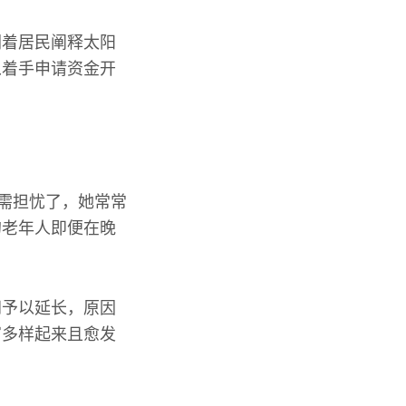
朝着居民阐释太阳
从着手申请资金开
无需担忧了，她常常
的老年人即便在晚
间予以延长，原因
富多样起来且愈发