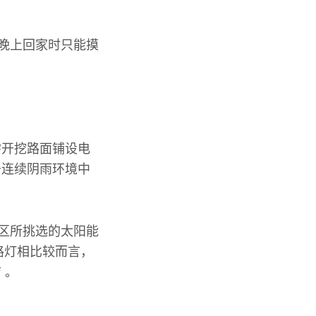
民晚上回家时只能摸
需开挖路面铺设电
于连续阴雨环境中
社区所挑选的太阳能
路灯相比较而言，
 。