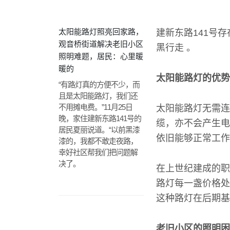
太阳能路灯照亮回家路，
建新东路141号
观音桥街道解决老旧小区
黑行走 。
照明难题，居民：心里暖
暖的
太阳能路灯的优势
“有路灯真的方便不少，而
且是太阳能路灯，我们还
不用摊电费。”11月25日
太阳能路灯无需连
晚，家住建新东路141号的
缆，亦不会产生电
居民夏丽说道。“以前黑漆
依旧能够正常工作
漆的，我都不敢走夜路，
幸好社区帮我们把问题解
决了。
在上世纪建成的职
路灯每一盏价格处
这种路灯在后期基
老旧小区的照明困