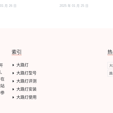
 01 月 26 日
2025 年 01 月 25 日
索引
热
大路灯
开
大
测、
大路灯型号
路
者在
大路灯评测
网站
大路灯安装
的参
大路灯使用