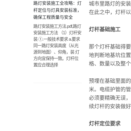
路灯安装施工全攻略：灯
城市里路灯的安装
杆定位与灯具安装标准，
在此之中，灯杆以
确保工程质量与安全
路灯安装施工方法.pdf,路灯
灯杆基础施工
安装施工方法 （1）灯杆安
装 ①.一般技术要求 a.要求
同一路灯安装高度（从光
那个灯杆基础得要
源到地面）、仰角，装 灯
地判断地基坑位置
方向宜保持一致。灯杆位
格、数量以及整个
置应合理选择
预埋在基础里面的
米。电缆护管的管
必须要精确无误，
续灯杆的安装做好
灯杆定位要求