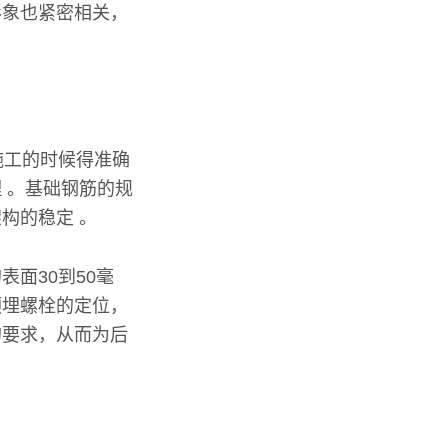
形象也紧密相关，
施工的时候得准确
 。基础钢筋的规
构的稳定 。
面30到50毫
预埋螺栓的定位，
的要求，从而为后