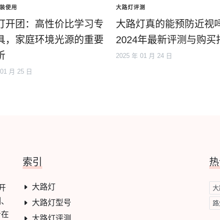
装使用
大路灯评测
灯开团：高性价比学习专
大路灯真的能预防近视
具，家庭环境光源的重要
2024年最新评测与购买
析
2025 年 01 月 24 日
 01 月 25 日
索引
热
大路灯
开
大
测、
大路灯型号
路
者在
大路灯评测