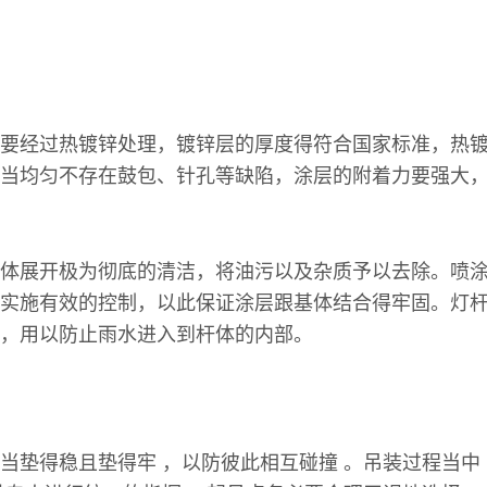
要经过热镀锌处理，镀锌层的厚度得符合国家标准，热
当均匀不存在鼓包、针孔等缺陷，涂层的附着力要强大
体展开极为彻底的清洁，将油污以及杂质予以去除。喷
实施有效的控制，以此保证涂层跟基体结合得牢固。灯
，用以防止雨水进入到杆体的内部。
当垫得稳且垫得牢 ，以防彼此相互碰撞 。吊装过程当中