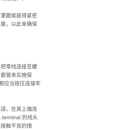
灯罩跟尾座得紧密
角度，以此来确保
，把零线连接至螺
缘套管来实施保
子都应当按压连接牢
无误，在其上端连
minal 的线头
止接触不良的措