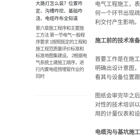
大路灯怎么装？位置咋
电气工程施工，表
定、沟槽咋挖、基础咋
何一个环节出现疏
浇、电缆咋布全知道
利交付产生影响。
第六章施工程序和主要施
工方法 第一节电气一般程
施工前的技术准备
序要求 1按照既定的工程和
施工规范质量评价标准和
标准地图集建设。 2根据电
首要工作是在施工
气系统土建施工顺序，进
明确出设计意图，
行内置电缆预埋管作业的
同时
看其与设备位置跟
图纸会审完毕之后
对性的技术培训以
用的计量仪表和设
电缆沟与基坑施工