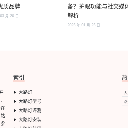
优质品牌
备？护眼功能与社交媒
解析
 03 月 20 日
2025 年 01 月 25 日
索引
热
大路灯
开
大
测、
大路灯型号
路
者在
大路灯评测
网站
大路灯安装
的参