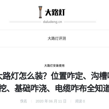
daludeng.cn
大路灯评测
大路灯安装使用
大路灯怎么装？位置咋定、沟槽
挖、基础咋浇、电缆咋布全知
佚名
2020 年 06 月 11 日
阅读
0