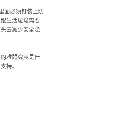
的里面必须钉装上防
圾跟生活垃圾需要
源头去减少安全隐
面的难题究竟是什
以支持。