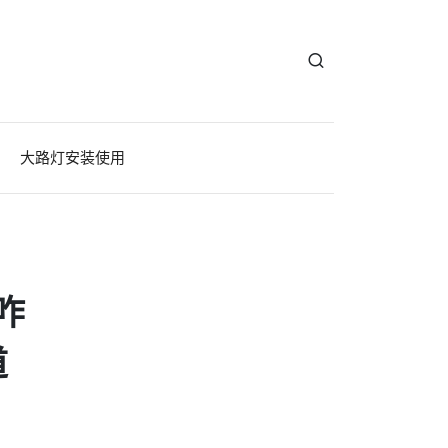
大路灯安装使用
咋
道